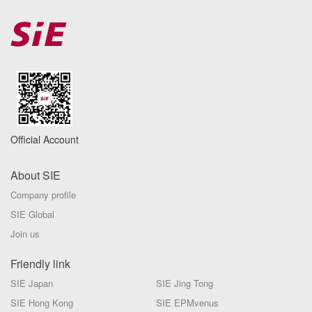
Official Account
About SIE
Company profile
SIE Global
Join us
Friendly link
SIE Japan
SIE Jing Tong
SIE Hong Kong
SIE EPMvenus